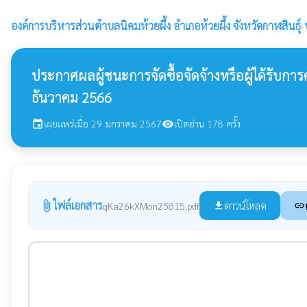
องค์การบริหารส่วนตำบลนิคมห้วยผึ้ง
อำเภอห้วยผึ้ง จังหวัดกาฬสินธุ์
›
ประกาศผลผู้ชนะการจัดซื้อจัดจ้างหรือผู้ได้รับ
ธันวาคม 2566
เผยแพร่เมื่อ 29 มกราคม 2567
เปิดอ่าน 178 ครั้ง
event
visibility
ไฟล์เอกสาร
attach_file
ดาวน์โหลด
qKa26kXMon25815.pdf
file_download
link